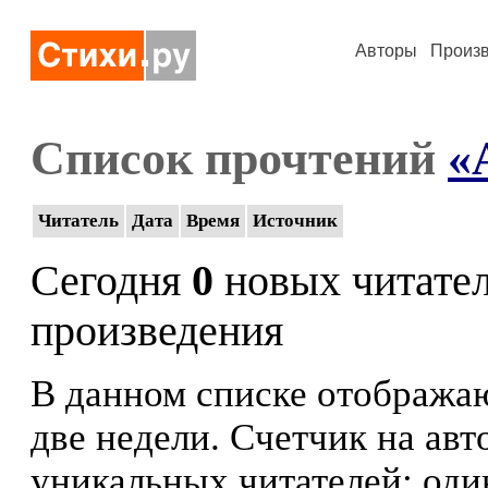
Авторы
Произ
Список прочтений
«
Читатель
Дата
Время
Источник
Сегодня
0
новых читате
произведения
В данном списке отображаю
две недели. Счетчик на ав
уникальных читателей: оди