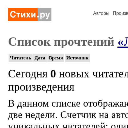
Авторы
Произ
Список прочтений
«
Читатель
Дата
Время
Источник
Сегодня
0
новых читате
произведения
В данном списке отображаю
две недели. Счетчик на ав
уникальных читателей: оди