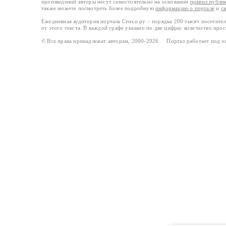
произведений авторы несут самостоятельно на основании
правил публи
также можете посмотреть более подробную
информацию о портале
и
с
Ежедневная аудитория портала Стихи.ру – порядка 200 тысяч посетите
от этого текста. В каждой графе указано по две цифры: количество про
© Все права принадлежат авторам, 2000-2026 Портал работает под 