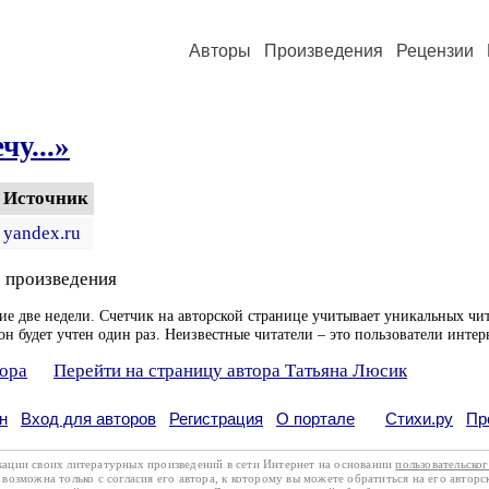
Авторы
Произведения
Рецензии
чу...»
Источник
yandex.ru
 произведения
ие две недели. Счетчик на авторской странице учитывает уникальных чит
он будет учтен один раз. Неизвестные читатели – это пользователи интер
тора
Перейти на страницу автора Татьяна Люсик
н
Вход для авторов
Регистрация
О портале
Стихи.ру
Пр
кации своих литературных произведений в сети Интернет на основании
пользовательско
возможна только с согласия его автора, к которому вы можете обратиться на его авторс