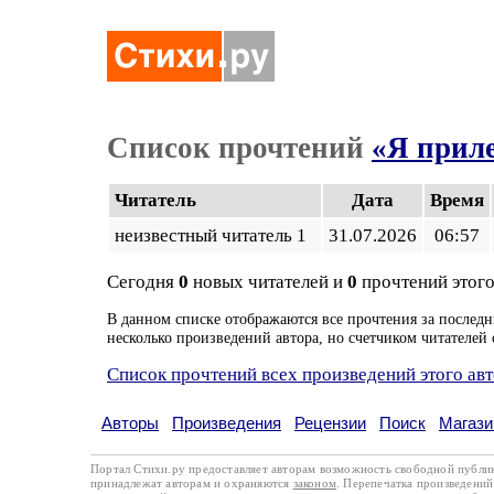
Список прочтений
«Я приле
Читатель
Дата
Время
неизвестный читатель 1
31.07.2026
06:57
Сегодня
0
новых читателей и
0
прочтений этого
В данном списке отображаются все прочтения за последн
несколько произведений автора, но счетчиком читателей 
Список прочтений всех произведений этого ав
Авторы
Произведения
Рецензии
Поиск
Магази
Портал Стихи.ру предоставляет авторам возможность свободной публи
принадлежат авторам и охраняются
законом
. Перепечатка произведений 