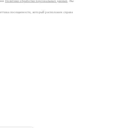
ании
Политики обработки персональных данных
. Вы
четчика посещаемости, который расположен справа