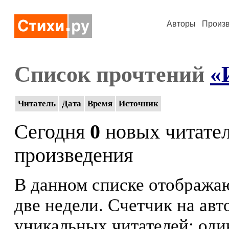
Авторы
Произ
Список прочтений
«
Читатель
Дата
Время
Источник
Сегодня
0
новых читате
произведения
В данном списке отображаю
две недели. Счетчик на ав
уникальных читателей: оди