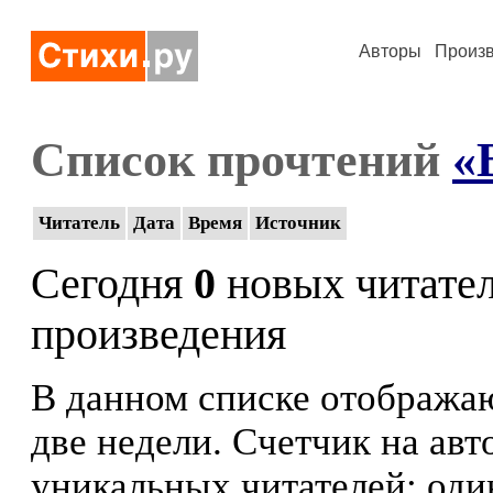
Авторы
Произ
Список прочтений
«
Читатель
Дата
Время
Источник
Сегодня
0
новых читате
произведения
В данном списке отображаю
две недели. Счетчик на ав
уникальных читателей: оди