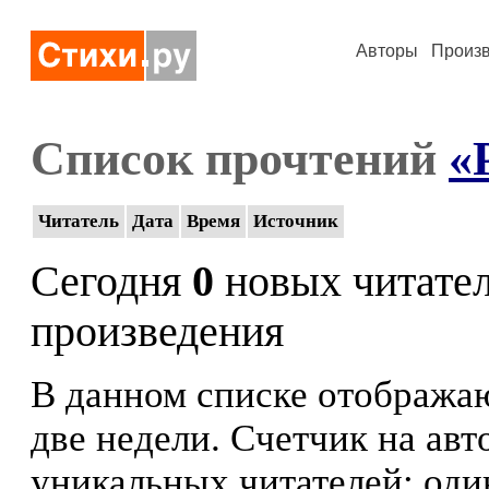
Авторы
Произ
Список прочтений
«
Читатель
Дата
Время
Источник
Сегодня
0
новых читате
произведения
В данном списке отображаю
две недели. Счетчик на ав
уникальных читателей: оди