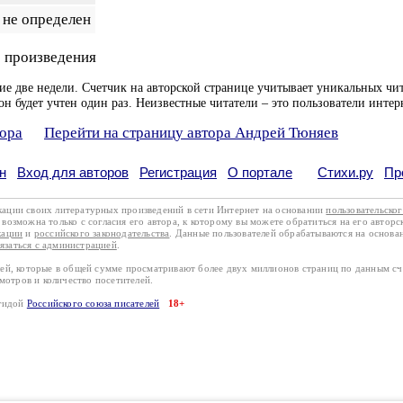
не определен
 произведения
ие две недели. Счетчик на авторской странице учитывает уникальных чит
он будет учтен один раз. Неизвестные читатели – это пользователи интер
тора
Перейти на страницу автора Андрей Тюняев
н
Вход для авторов
Регистрация
О портале
Стихи.ру
Пр
кации своих литературных произведений в сети Интернет на основании
пользовательско
возможна только с согласия его автора, к которому вы можете обратиться на его авторс
кации
и
российского законодательства
. Данные пользователей обрабатываются на основ
вязаться с администрацией
.
лей, которые в общей сумме просматривают более двух миллионов страниц по данным с
смотров и количество посетителей.
эгидой
Российского союза писателей
18+