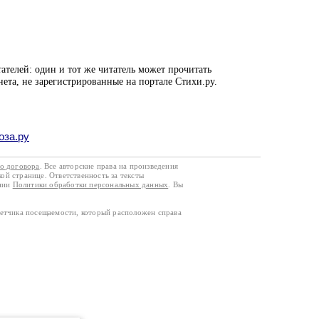
ателей: один и тот же читатель может прочитать
нета, не зарегистрированные на портале Стихи.ру.
оза.ру
го договора
. Все авторские права на произведения
кой странице. Ответственность за тексты
ании
Политики обработки персональных данных
. Вы
четчика посещаемости, который расположен справа