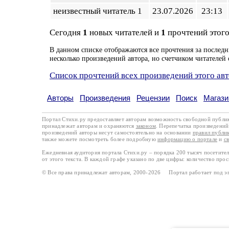
неизвестный читатель 1
23.07.2026
23:13
Сегодня
1
новых читателей и
1
прочтений этого
В данном списке отображаются все прочтения за последн
несколько произведений автора, но счетчиком читателей 
Список прочтений всех произведений этого ав
Авторы
Произведения
Рецензии
Поиск
Магази
Портал Стихи.ру предоставляет авторам возможность свободной публи
принадлежат авторам и охраняются
законом
. Перепечатка произведений 
произведений авторы несут самостоятельно на основании
правил публи
также можете посмотреть более подробную
информацию о портале
и
с
Ежедневная аудитория портала Стихи.ру – порядка 200 тысяч посетите
от этого текста. В каждой графе указано по две цифры: количество про
© Все права принадлежат авторам, 2000-2026 Портал работает под 