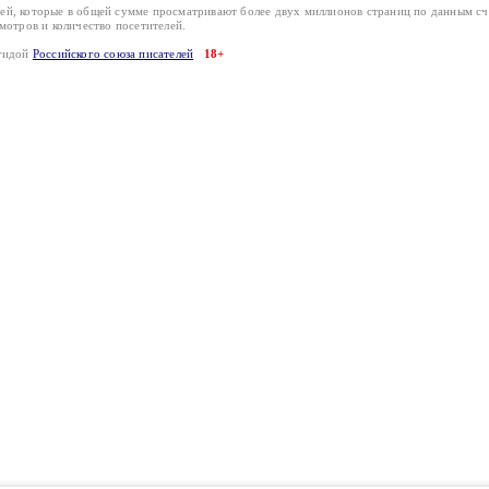
лей, которые в общей сумме просматривают более двух миллионов страниц по данным с
смотров и количество посетителей.
эгидой
Российского союза писателей
18+