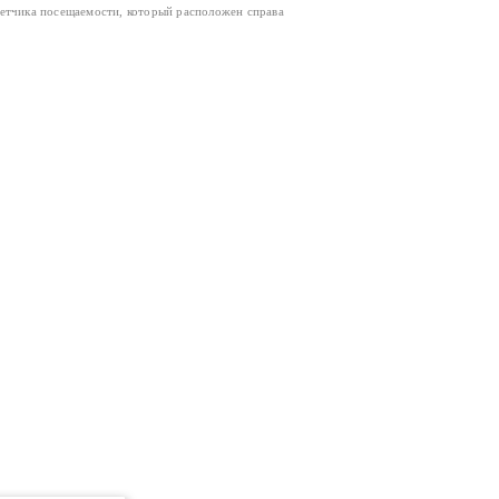
четчика посещаемости, который расположен справа