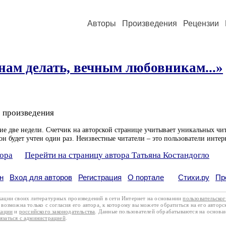
Авторы
Произведения
Рецензии
нам делать, вечным любовникам...»
 произведения
ие две недели. Счетчик на авторской странице учитывает уникальных чит
он будет учтен один раз. Неизвестные читатели – это пользователи интер
тора
Перейти на страницу автора Татьяна Костандогло
н
Вход для авторов
Регистрация
О портале
Стихи.ру
Пр
кации своих литературных произведений в сети Интернет на основании
пользовательско
возможна только с согласия его автора, к которому вы можете обратиться на его авторс
кации
и
российского законодательства
. Данные пользователей обрабатываются на основ
вязаться с администрацией
.