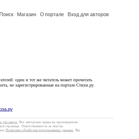
Поиск
Магазин
О портале
Вход для авторов
ателей: один и тот же читатель может прочитать
нета, не зарегистрированные на портале Стихи.ру.
оза.ру
го договора
. Все авторские права на произведения
кой странице. Ответственность за тексты
ании
Политики обработки персональных данных
. Вы