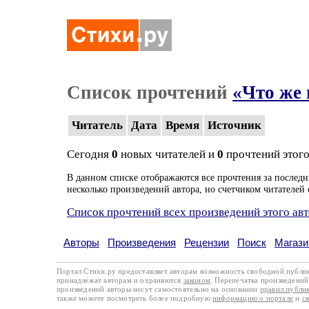
Список прочтений
«Что же 
Читатель
Дата
Время
Источник
Сегодня
0
новых читателей и
0
прочтений этого
В данном списке отображаются все прочтения за последн
несколько произведений автора, но счетчиком читателей 
Список прочтений всех произведений этого ав
Авторы
Произведения
Рецензии
Поиск
Магази
Портал Стихи.ру предоставляет авторам возможность свободной публи
принадлежат авторам и охраняются
законом
. Перепечатка произведений 
произведений авторы несут самостоятельно на основании
правил публи
также можете посмотреть более подробную
информацию о портале
и
с