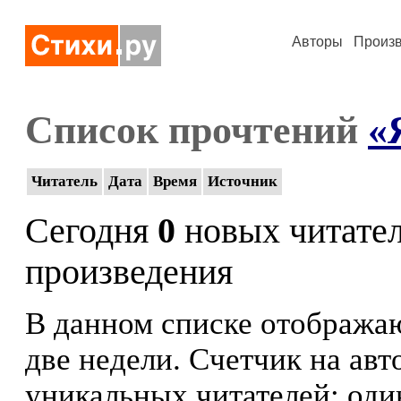
Авторы
Произ
Список прочтений
«
Читатель
Дата
Время
Источник
Сегодня
0
новых читате
произведения
В данном списке отображаю
две недели. Счетчик на ав
уникальных читателей: оди