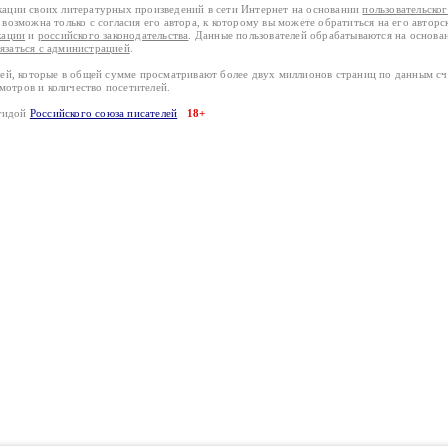
кации своих литературных произведений в сети Интернет на основании
пользовательско
возможна только с согласия его автора, к которому вы можете обратиться на его авторс
кации
и
российского законодательства
. Данные пользователей обрабатываются на основ
вязаться с администрацией
.
лей, которые в общей сумме просматривают более двух миллионов страниц по данным с
смотров и количество посетителей.
эгидой
Российского союза писателей
18+