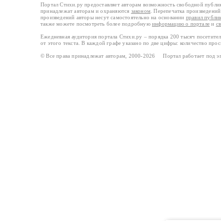
Портал Стихи.ру предоставляет авторам возможность свободной публи
принадлежат авторам и охраняются
законом
. Перепечатка произведений 
произведений авторы несут самостоятельно на основании
правил публи
также можете посмотреть более подробную
информацию о портале
и
с
Ежедневная аудитория портала Стихи.ру – порядка 200 тысяч посетите
от этого текста. В каждой графе указано по две цифры: количество про
© Все права принадлежат авторам, 2000-2026 Портал работает под 