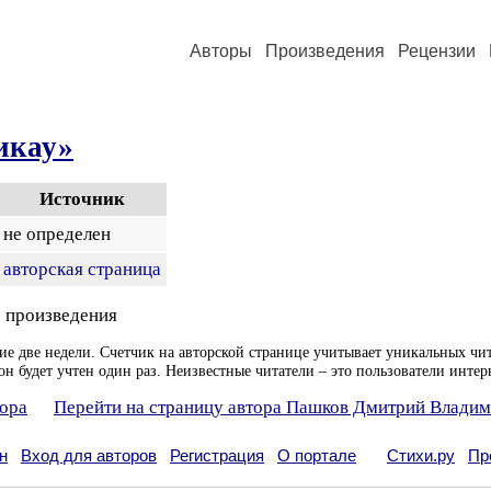
Авторы
Произведения
Рецензии
икау»
Источник
не определен
авторская страница
 произведения
ие две недели. Счетчик на авторской странице учитывает уникальных чит
он будет учтен один раз. Неизвестные читатели – это пользователи интер
тора
Перейти на страницу автора Пашков Дмитрий Влади
н
Вход для авторов
Регистрация
О портале
Стихи.ру
Пр