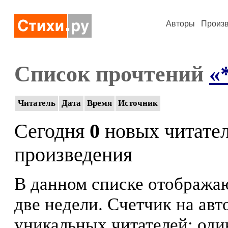
Авторы
Произ
Список прочтений
«
Читатель
Дата
Время
Источник
Сегодня
0
новых читате
произведения
В данном списке отображаю
две недели. Счетчик на ав
уникальных читателей: оди