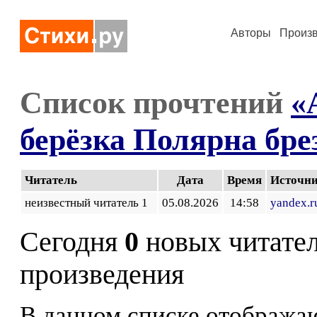
Авторы
Произ
Список прочтений
«
берёзка Полярна бре
Читатель
Дата
Время
Источн
неизвестный читатель 1
05.08.2026
14:58
yandex.r
Сегодня
0
новых читате
произведения
В данном списке отображаю