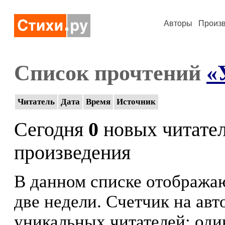
Авторы
Произ
Список прочтений
«
Читатель
Дата
Время
Источник
Сегодня
0
новых читате
произведения
В данном списке отображаю
две недели. Счетчик на ав
уникальных читателей: оди