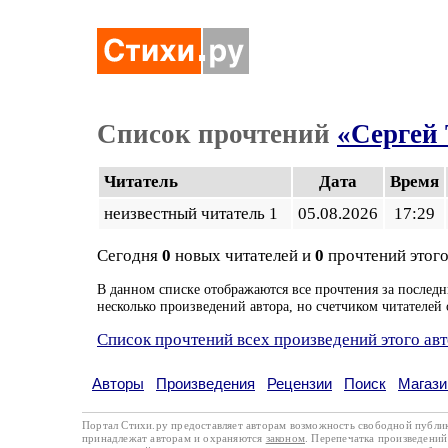
Список прочтений
«Сергей 
Читатель
Дата
Время
неизвестный читатель 1
05.08.2026
17:29
Сегодня
0
новых читателей и
0
прочтений этого
В данном списке отображаются все прочтения за последн
несколько произведений автора, но счетчиком читателей 
Список прочтений всех произведений этого ав
Авторы
Произведения
Рецензии
Поиск
Магази
Портал Стихи.ру предоставляет авторам возможность свободной публи
принадлежат авторам и охраняются
законом
. Перепечатка произведений 