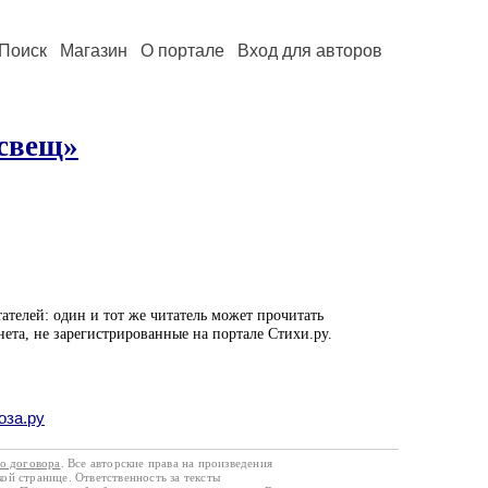
Поиск
Магазин
О портале
Вход для авторов
 свещ»
ателей: один и тот же читатель может прочитать
нета, не зарегистрированные на портале Стихи.ру.
оза.ру
го договора
. Все авторские права на произведения
кой странице. Ответственность за тексты