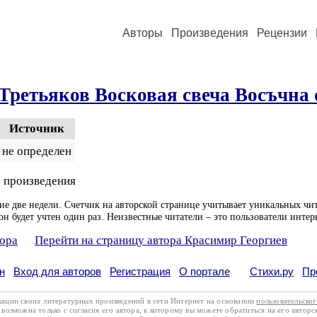
Авторы
Произведения
Рецензии
Третьяков Восковая свеча Восъчна
Источник
не определен
 произведения
ие две недели. Счетчик на авторской странице учитывает уникальных чит
он будет учтен один раз. Неизвестные читатели – это пользователи интер
тора
Перейти на страницу автора Красимир Георгиев
н
Вход для авторов
Регистрация
О портале
Стихи.ру
Пр
кации своих литературных произведений в сети Интернет на основании
пользовательско
возможна только с согласия его автора, к которому вы можете обратиться на его авторс