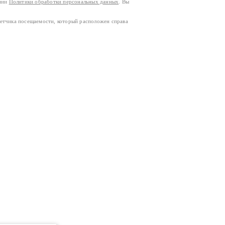
ании
Политики обработки персональных данных
. Вы
четчика посещаемости, который расположен справа