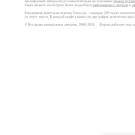
произведений авторы несут самостоятельно на основании
правил публи
также можете посмотреть более подробную
информацию о портале
и
с
Ежедневная аудитория портала Стихи.ру – порядка 200 тысяч посетите
от этого текста. В каждой графе указано по две цифры: количество про
© Все права принадлежат авторам, 2000-2026 Портал работает под 