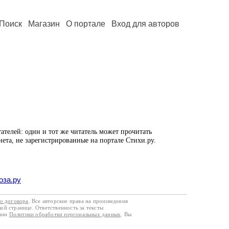
Поиск
Магазин
О портале
Вход для авторов
ателей: один и тот же читатель может прочитать
нета, не зарегистрированные на портале Стихи.ру.
оза.ру
го договора
. Все авторские права на произведения
кой странице. Ответственность за тексты
ании
Политики обработки персональных данных
. Вы