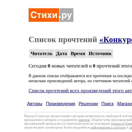
Список прочтений
«Конкур
Читатель
Дата
Время
Источник
Сегодня
0
новых читателей и
0
прочтений этого
В данном списке отображаются все прочтения за последн
несколько произведений автора, но счетчиком читателей 
Список прочтений всех произведений этого ав
Авторы
Произведения
Рецензии
Поиск
Магази
Портал Стихи.ру предоставляет авторам возможность свободной публи
принадлежат авторам и охраняются
законом
. Перепечатка произведений 
произведений авторы несут самостоятельно на основании
правил публи
также можете посмотреть более подробную
информацию о портале
и
с