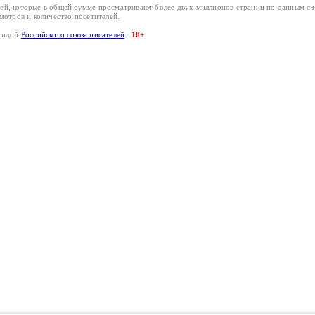
лей, которые в общей сумме просматривают более двух миллионов страниц по данным с
смотров и количество посетителей.
эгидой
Российского союза писателей
18+