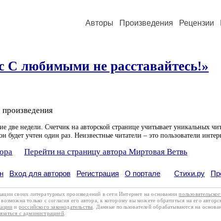
Авторы
Произведения
Рецензии
с С любимыми не расставайтесь!»
 произведения
ие две недели. Счетчик на авторской странице учитывает уникальных чит
он будет учтен один раз. Неизвестные читатели – это пользователи интер
тора
Перейти на страницу автора Миртовая Ветвь
н
Вход для авторов
Регистрация
О портале
Стихи.ру
Пр
кации своих литературных произведений в сети Интернет на основании
пользовательско
возможна только с согласия его автора, к которому вы можете обратиться на его авторс
кации
и
российского законодательства
. Данные пользователей обрабатываются на основ
вязаться с администрацией
.