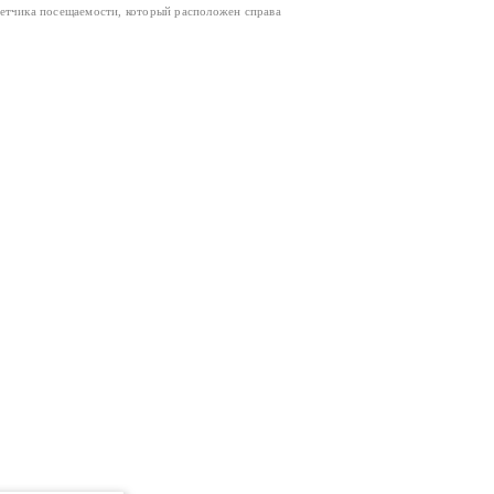
четчика посещаемости, который расположен справа