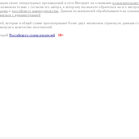
кации своих литературных произведений в сети Интернет на основании
пользовательско
возможна только с согласия его автора, к которому вы можете обратиться на его авторс
кации
и
российского законодательства
. Данные пользователей обрабатываются на основ
вязаться с администрацией
.
лей, которые в общей сумме просматривают более двух миллионов страниц по данным с
смотров и количество посетителей.
эгидой
Российского союза писателей
18+