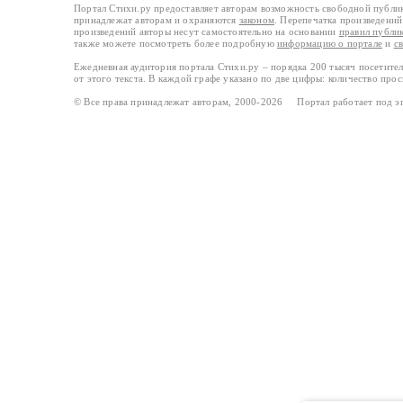
Портал Стихи.ру предоставляет авторам возможность свободной публи
принадлежат авторам и охраняются
законом
. Перепечатка произведений 
произведений авторы несут самостоятельно на основании
правил публи
также можете посмотреть более подробную
информацию о портале
и
с
Ежедневная аудитория портала Стихи.ру – порядка 200 тысяч посетите
от этого текста. В каждой графе указано по две цифры: количество про
© Все права принадлежат авторам, 2000-2026 Портал работает под 