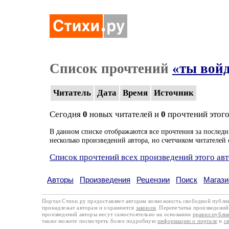
Список прочтений
«ты вой
Читатель
Дата
Время
Источник
Сегодня
0
новых читателей и
0
прочтений этого
В данном списке отображаются все прочтения за последн
несколько произведений автора, но счетчиком читателей 
Список прочтений всех произведений этого ав
Авторы
Произведения
Рецензии
Поиск
Магази
Портал Стихи.ру предоставляет авторам возможность свободной публи
принадлежат авторам и охраняются
законом
. Перепечатка произведений 
произведений авторы несут самостоятельно на основании
правил публи
также можете посмотреть более подробную
информацию о портале
и
с