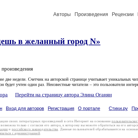
Авторы
Произведения
Рецензии
дешь в желанный город N»
 произведения
ие две недели. Счетчик на авторской странице учитывает уникальных чит
он будет учтен один раз. Неизвестные читатели – это пользователи интер
тора
Перейти на страницу автора Элина Оганян
н
Вход для авторов
Регистрация
О портале
Стихи.ру
Пр
кации своих литературных произведений в сети Интернет на основании
пользовательско
возможна только с согласия его автора, к которому вы можете обратиться на его авторс
кации
и
российского законодательства
. Данные пользователей обрабатываются на основ
вязаться с администрацией
.