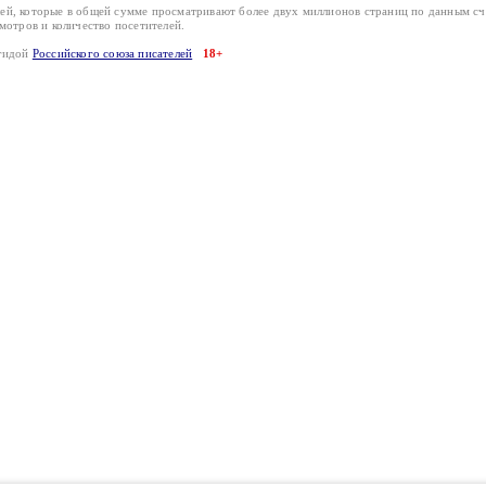
лей, которые в общей сумме просматривают более двух миллионов страниц по данным с
смотров и количество посетителей.
эгидой
Российского союза писателей
18+