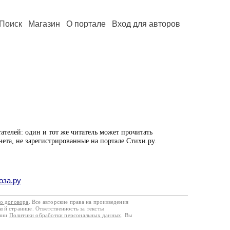
Поиск
Магазин
О портале
Вход для авторов
ателей: один и тот же читатель может прочитать
нета, не зарегистрированные на портале Стихи.ру.
оза.ру
го договора
. Все авторские права на произведения
кой странице. Ответственность за тексты
ании
Политики обработки персональных данных
. Вы