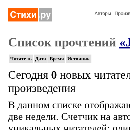
Авторы
Произ
Список прочтений
«
Читатель
Дата
Время
Источник
Сегодня
0
новых читате
произведения
В данном списке отображаю
две недели. Счетчик на ав
уникальных читателей: оди