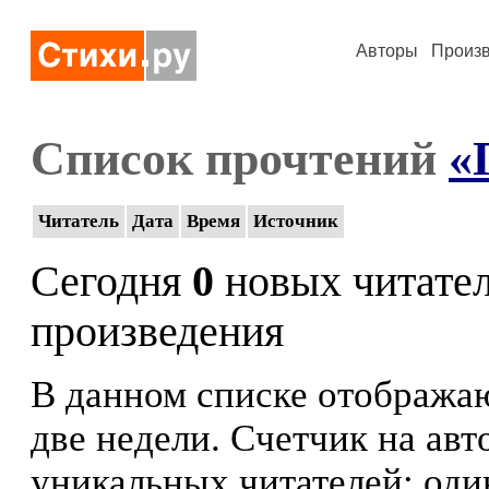
Авторы
Произ
Список прочтений
«
Читатель
Дата
Время
Источник
Сегодня
0
новых читате
произведения
В данном списке отображаю
две недели. Счетчик на ав
уникальных читателей: оди