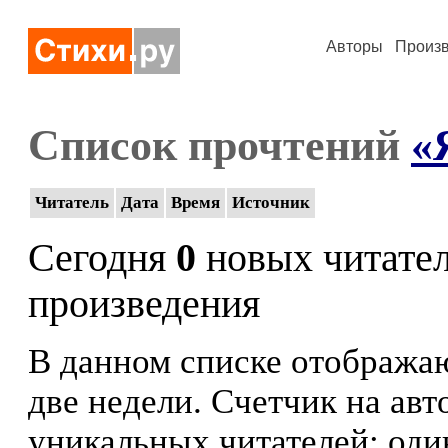
Авторы
Произ
Список прочтений
«
Читатель
Дата
Время
Источник
Сегодня
0
новых читате
произведения
В данном списке отображаю
две недели. Счетчик на ав
уникальных читателей: оди