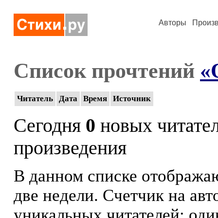
Авторы
Произ
Список прочтений
«
Читатель
Дата
Время
Источник
Сегодня
0
новых читате
произведения
В данном списке отображаю
две недели. Счетчик на ав
уникальных читателей: оди