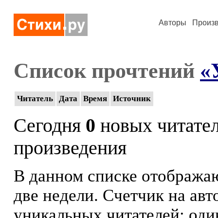
Авторы
Произ
Список прочтений
«
Читатель
Дата
Время
Источник
Сегодня
0
новых читате
произведения
В данном списке отображаю
две недели. Счетчик на ав
уникальных читателей: оди