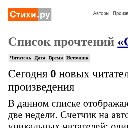
Авторы
Произ
Список прочтений
«
Читатель
Дата
Время
Источник
Сегодня
0
новых читате
произведения
В данном списке отображаю
две недели. Счетчик на ав
уникальных читателей: оди