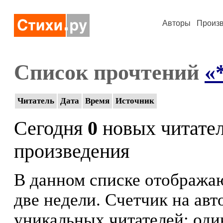
Авторы
Произ
Список прочтений
«
Читатель
Дата
Время
Источник
Сегодня
0
новых читате
произведения
В данном списке отображаю
две недели. Счетчик на ав
уникальных читателей: оди