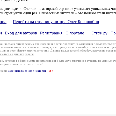
ие две недели. Счетчик на авторской странице учитывает уникальных чит
он будет учтен один раз. Неизвестные читатели – это пользователи интер
тора
Перейти на страницу автора Олег Боголюбов
н
Вход для авторов
Регистрация
О портале
Стихи.ру
Пр
кации своих литературных произведений в сети Интернет на основании
пользовательско
возможна только с согласия его автора, к которому вы можете обратиться на его авторс
кации
и
российского законодательства
. Данные пользователей обрабатываются на основ
вязаться с администрацией
.
лей, которые в общей сумме просматривают более двух миллионов страниц по данным с
смотров и количество посетителей.
эгидой
Российского союза писателей
18+