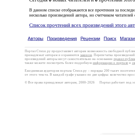
В данном списке отображаются все прочтения за последн
несколько произведений автора, но счетчиком читателей 
Список прочтений всех произведений этого ав
Авторы
Произведения
Рецензии
Поиск
Магази
Портал Стихи.ру предоставляет авторам возможность свободной публи
принадлежат авторам и охраняются
законом
. Перепечатка произведений 
произведений авторы несут самостоятельно на основании
правил публи
также можете посмотреть более подробную
информацию о портале
и
с
Ежедневная аудитория портала Стихи.ру – порядка 200 тысяч посетите
от этого текста. В каждой графе указано по две цифры: количество про
© Все права принадлежат авторам, 2000-2026 Портал работает под 