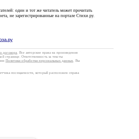
ателей: один и тот же читатель может прочитать
нета, не зарегистрированные на портале Стихи.ру.
оза.ру
го договора
. Все авторские права на произведения
кой странице. Ответственность за тексты
ании
Политики обработки персональных данных
. Вы
четчика посещаемости, который расположен справа