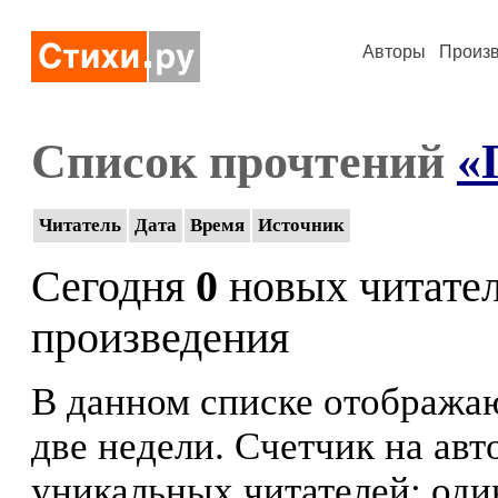
Авторы
Произ
Список прочтений
«
Читатель
Дата
Время
Источник
Сегодня
0
новых читате
произведения
В данном списке отображаю
две недели. Счетчик на ав
уникальных читателей: оди