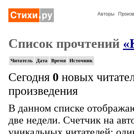
Авторы
Произ
Список прочтений
«
Читатель
Дата
Время
Источник
Сегодня
0
новых читате
произведения
В данном списке отображаю
две недели. Счетчик на ав
уникальных читателей: оди