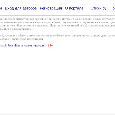
н
Вход для авторов
Регистрация
О портале
Стихи.ру
Пр
кации своих литературных произведений в сети Интернет на основании
пользовательско
возможна только с согласия его автора, к которому вы можете обратиться на его авторс
кации
и
российского законодательства
. Данные пользователей обрабатываются на основ
вязаться с администрацией
.
лей, которые в общей сумме просматривают более двух миллионов страниц по данным с
смотров и количество посетителей.
эгидой
Российского союза писателей
18+