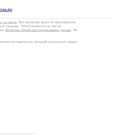
оза.ру
го договора
. Все авторские права на произведения
кой странице. Ответственность за тексты
ании
Политики обработки персональных данных
. Вы
четчика посещаемости, который расположен справа