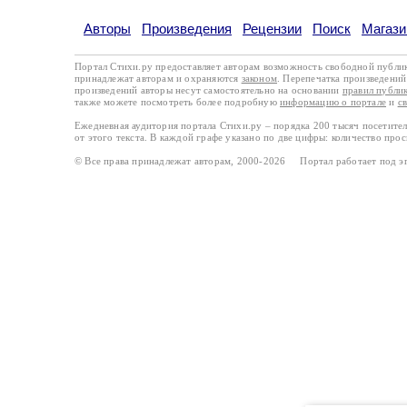
Авторы
Произведения
Рецензии
Поиск
Магази
Портал Стихи.ру предоставляет авторам возможность свободной публи
принадлежат авторам и охраняются
законом
. Перепечатка произведений 
произведений авторы несут самостоятельно на основании
правил публи
также можете посмотреть более подробную
информацию о портале
и
с
Ежедневная аудитория портала Стихи.ру – порядка 200 тысяч посетите
от этого текста. В каждой графе указано по две цифры: количество про
© Все права принадлежат авторам, 2000-2026 Портал работает под 