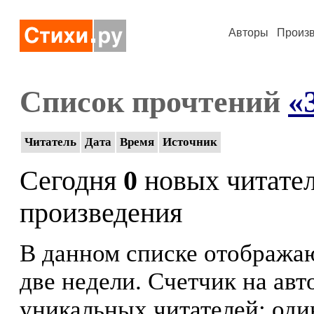
Авторы
Произ
Список прочтений
«
Читатель
Дата
Время
Источник
Сегодня
0
новых читате
произведения
В данном списке отображаю
две недели. Счетчик на ав
уникальных читателей: оди