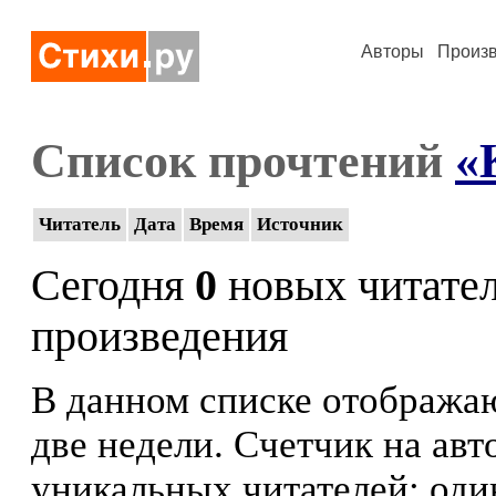
Авторы
Произ
Список прочтений
«
Читатель
Дата
Время
Источник
Сегодня
0
новых читате
произведения
В данном списке отображаю
две недели. Счетчик на ав
уникальных читателей: оди