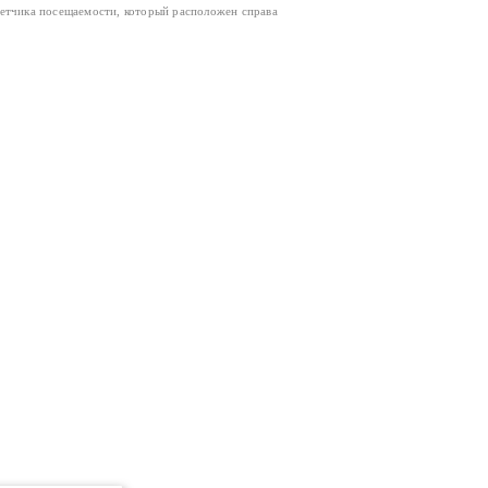
четчика посещаемости, который расположен справа