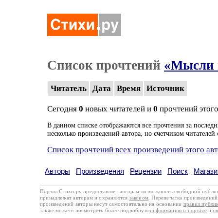
Список прочтений
«Мысли 
Читатель
Дата
Время
Источник
Сегодня
0
новых читателей и
0
прочтений этого
В данном списке отображаются все прочтения за последн
несколько произведений автора, но счетчиком читателей 
Список прочтений всех произведений этого ав
Авторы
Произведения
Рецензии
Поиск
Магази
Портал Стихи.ру предоставляет авторам возможность свободной публи
принадлежат авторам и охраняются
законом
. Перепечатка произведений 
произведений авторы несут самостоятельно на основании
правил публи
также можете посмотреть более подробную
информацию о портале
и
с