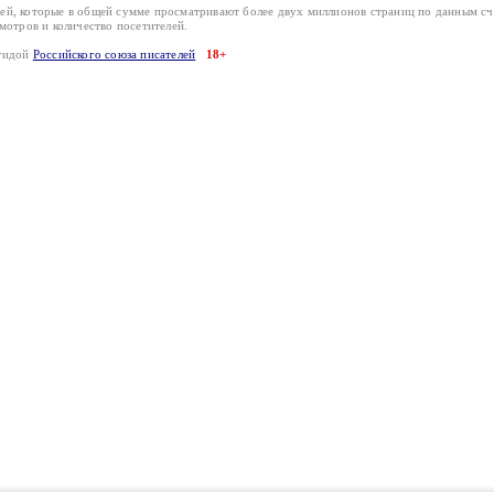
лей, которые в общей сумме просматривают более двух миллионов страниц по данным с
смотров и количество посетителей.
эгидой
Российского союза писателей
18+