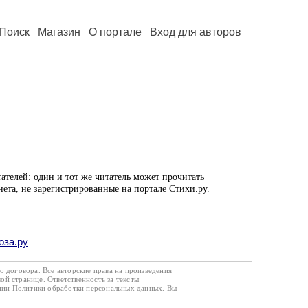
Поиск
Магазин
О портале
Вход для авторов
ателей: один и тот же читатель может прочитать
нета, не зарегистрированные на портале Стихи.ру.
оза.ру
го договора
. Все авторские права на произведения
кой странице. Ответственность за тексты
ании
Политики обработки персональных данных
. Вы