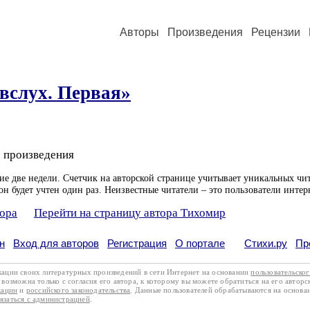
Авторы
Произведения
Рецензии
вслух. Первая»
 произведения
ие две недели. Счетчик на авторской странице учитывает уникальных чит
он будет учтен один раз. Неизвестные читатели – это пользователи интер
тора
Перейти на страницу автора Тихомир
н
Вход для авторов
Регистрация
О портале
Стихи.ру
Пр
кации своих литературных произведений в сети Интернет на основании
пользовательско
возможна только с согласия его автора, к которому вы можете обратиться на его авторс
кации
и
российского законодательства
. Данные пользователей обрабатываются на основ
вязаться с администрацией
.