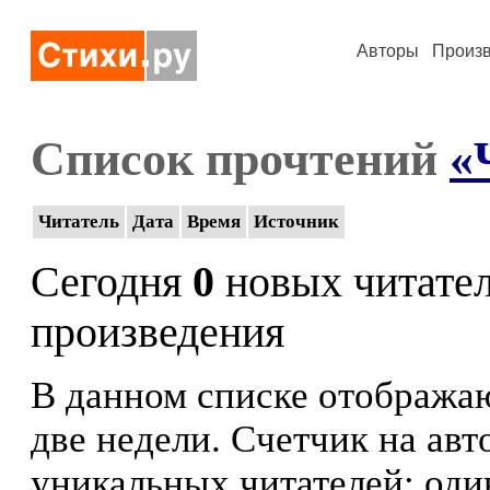
Авторы
Произ
Список прочтений
«
Читатель
Дата
Время
Источник
Сегодня
0
новых читате
произведения
В данном списке отображаю
две недели. Счетчик на ав
уникальных читателей: оди