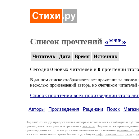
Список прочтений
«***»
Читатель
Дата
Время
Источник
Сегодня
0
новых читателей и
0
прочтений этого
В данном списке отображаются все прочтения за последн
несколько произведений автора, но счетчиком читателей 
Список прочтений всех произведений этого ав
Авторы
Произведения
Рецензии
Поиск
Магази
Портал Стихи.ру предоставляет авторам возможность свободной публи
принадлежат авторам и охраняются
законом
. Перепечатка произведений 
произведений авторы несут самостоятельно на основании
правил публи
также можете посмотреть более подробную
информацию о портале
и
с