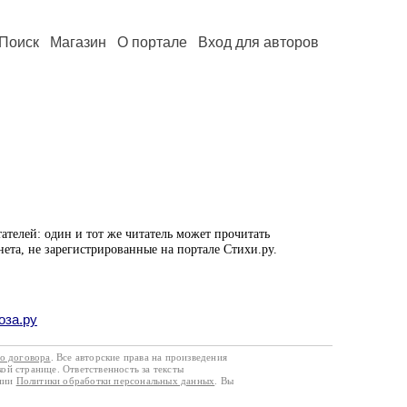
Поиск
Магазин
О портале
Вход для авторов
ателей: один и тот же читатель может прочитать
нета, не зарегистрированные на портале Стихи.ру.
оза.ру
го договора
. Все авторские права на произведения
кой странице. Ответственность за тексты
ании
Политики обработки персональных данных
. Вы