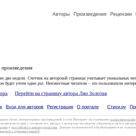
Авторы
Произведения
Рецензии
 произведения
ие две недели. Счетчик на авторской странице учитывает уникальных чит
он будет учтен один раз. Неизвестные читатели – это пользователи интер
тора
Перейти на страницу автора Ляо Золотая
н
Вход для авторов
Регистрация
О портале
Стихи.ру
Пр
кации своих литературных произведений в сети Интернет на основании
пользовательско
возможна только с согласия его автора, к которому вы можете обратиться на его авторс
кации
и
российского законодательства
. Данные пользователей обрабатываются на основ
вязаться с администрацией
.