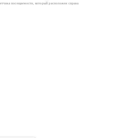
четчика посещаемости, который расположен справа