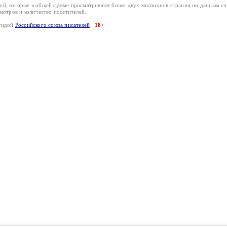
лей, которые в общей сумме просматривают более двух миллионов страниц по данным с
смотров и количество посетителей.
эгидой
Российского союза писателей
18+