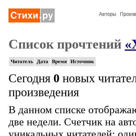
Авторы
Произ
Список прочтений
«
Читатель
Дата
Время
Источник
Сегодня
0
новых читате
произведения
В данном списке отображаю
две недели. Счетчик на ав
уникальных читателей: оди