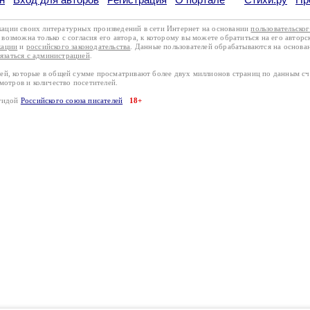
кации своих литературных произведений в сети Интернет на основании
пользовательско
возможна только с согласия его автора, к которому вы можете обратиться на его авторс
кации
и
российского законодательства
. Данные пользователей обрабатываются на основ
вязаться с администрацией
.
лей, которые в общей сумме просматривают более двух миллионов страниц по данным с
смотров и количество посетителей.
эгидой
Российского союза писателей
18+