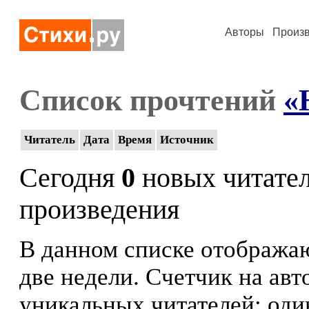
Авторы
Произ
Список прочтений
«
Читатель
Дата
Время
Источник
Сегодня
0
новых читате
произведения
В данном списке отображаю
две недели. Счетчик на ав
уникальных читателей: оди