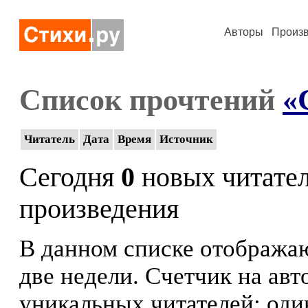
Авторы
Произ
Список прочтений
«
Читатель
Дата
Время
Источник
Сегодня
0
новых читате
произведения
В данном списке отображаю
две недели. Счетчик на ав
уникальных читателей: оди