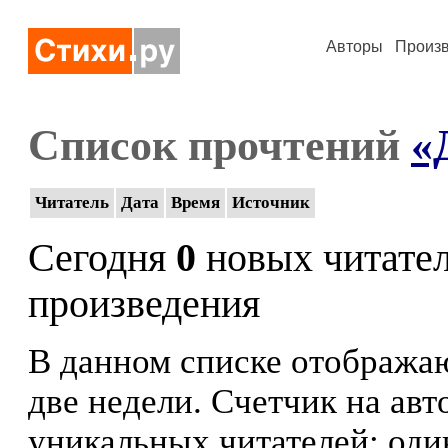
Авторы
Произ
Список прочтений
«
Читатель
Дата
Время
Источник
Сегодня
0
новых читате
произведения
В данном списке отображаю
две недели. Счетчик на ав
уникальных читателей: оди