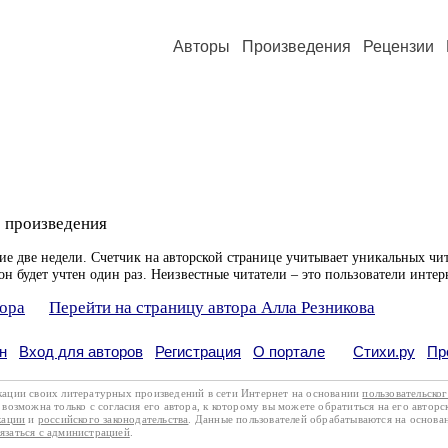
Авторы
Произведения
Рецензии
 произведения
ие две недели. Счетчик на авторской странице учитывает уникальных чит
он будет учтен один раз. Неизвестные читатели – это пользователи интер
тора
Перейти на страницу автора Алла Резникова
н
Вход для авторов
Регистрация
О портале
Стихи.ру
Пр
кации своих литературных произведений в сети Интернет на основании
пользовательско
возможна только с согласия его автора, к которому вы можете обратиться на его авторс
кации
и
российского законодательства
. Данные пользователей обрабатываются на основ
вязаться с администрацией
.