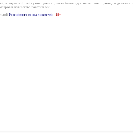
лей, которые в общей сумме просматривают более двух миллионов страниц по данным с
смотров и количество посетителей.
эгидой
Российского союза писателей
18+