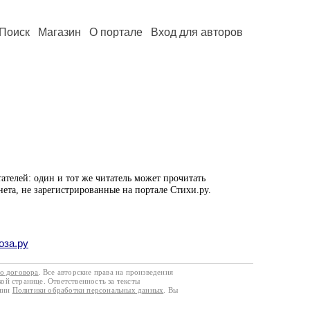
Поиск
Магазин
О портале
Вход для авторов
ателей: один и тот же читатель может прочитать
нета, не зарегистрированные на портале Стихи.ру.
оза.ру
го договора
. Все авторские права на произведения
кой странице. Ответственность за тексты
ании
Политики обработки персональных данных
. Вы