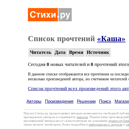
Список прочтений
«Каша»
Читатель
Дата
Время
Источник
Сегодня
0
новых читателей и
0
прочтений этого
В данном списке отображаются все прочтения за последн
несколько произведений автора, но счетчиком читателей 
Список прочтений всех произведений этого ав
Авторы
Произведения
Рецензии
Поиск
Магази
Портал Стихи.ру предоставляет авторам возможность свободной публи
принадлежат авторам и охраняются
законом
. Перепечатка произведений 
произведений авторы несут самостоятельно на основании
правил публи
также можете посмотреть более подробную
информацию о портале
и
с