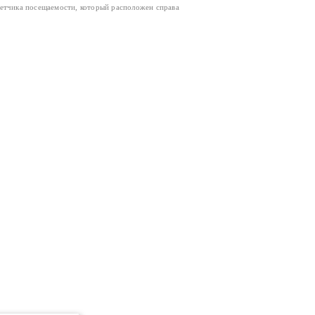
четчика посещаемости, который расположен справа