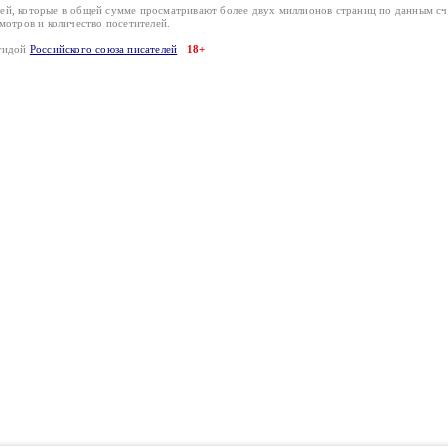
лей, которые в общей сумме просматривают более двух миллионов страниц по данным с
смотров и количество посетителей.
эгидой
Российского союза писателей
18+