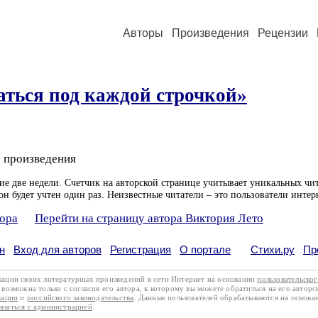
Авторы
Произведения
Рецензии
аться под каждой строчкой»
 произведения
ие две недели. Счетчик на авторской странице учитывает уникальных чит
он будет учтен один раз. Неизвестные читатели – это пользователи интер
тора
Перейти на страницу автора Виктория Лето
н
Вход для авторов
Регистрация
О портале
Стихи.ру
Пр
кации своих литературных произведений в сети Интернет на основании
пользовательско
возможна только с согласия его автора, к которому вы можете обратиться на его авторс
кации
и
российского законодательства
. Данные пользователей обрабатываются на основ
вязаться с администрацией
.