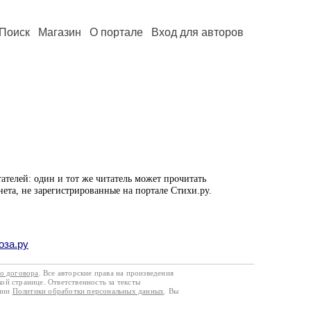
Поиск
Магазин
О портале
Вход для авторов
ателей: один и тот же читатель может прочитать
нета, не зарегистрированные на портале Стихи.ру.
оза.ру
го договора
. Все авторские права на произведения
кой странице. Ответственность за тексты
ании
Политики обработки персональных данных
. Вы