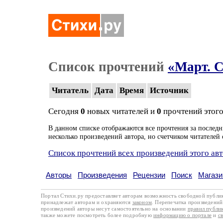
Список прочтений
«Март. С
Читатель
Дата
Время
Источник
Сегодня
0
новых читателей и
0
прочтений этого
В данном списке отображаются все прочтения за последн
несколько произведений автора, но счетчиком читателей 
Список прочтений всех произведений этого ав
Авторы
Произведения
Рецензии
Поиск
Магази
Портал Стихи.ру предоставляет авторам возможность свободной публи
принадлежат авторам и охраняются
законом
. Перепечатка произведений 
произведений авторы несут самостоятельно на основании
правил публи
также можете посмотреть более подробную
информацию о портале
и
с