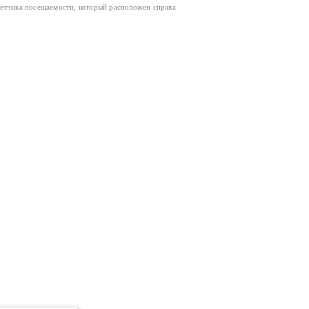
четчика посещаемости, который расположен справа