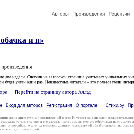
Авторы
Произведения
Рецензии
обачка и я»
 произведения
ие две недели. Счетчик на авторской странице учитывает уникальных чит
он будет учтен один раз. Неизвестные читатели – это пользователи интер
тора
Перейти на страницу автора Аллэд
н
Вход для авторов
Регистрация
О портале
Стихи.ру
Пр
кации своих литературных произведений в сети Интернет на основании
пользовательско
возможна только с согласия его автора, к которому вы можете обратиться на его авторс
кации
и
российского законодательства
. Данные пользователей обрабатываются на основ
вязаться с администрацией
.