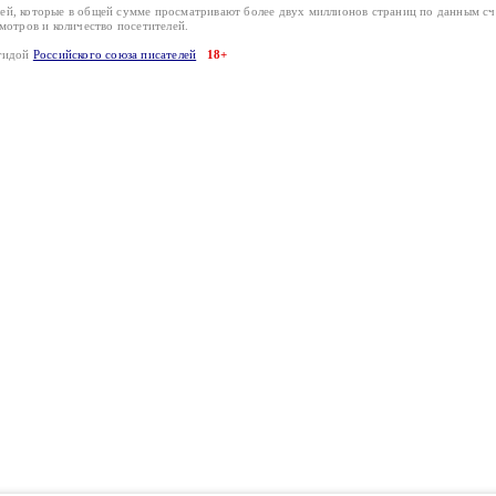
лей, которые в общей сумме просматривают более двух миллионов страниц по данным с
смотров и количество посетителей.
эгидой
Российского союза писателей
18+