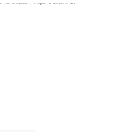
четчика посещаемости, который расположен справа