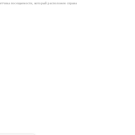
четчика посещаемости, который расположен справа