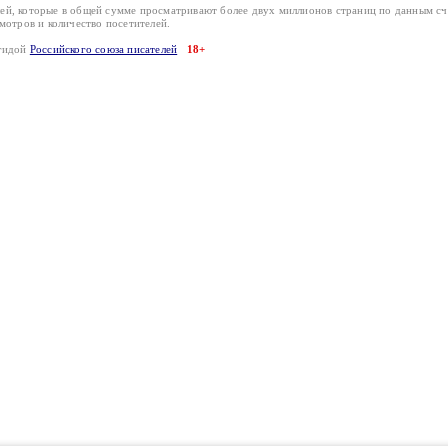
лей, которые в общей сумме просматривают более двух миллионов страниц по данным с
смотров и количество посетителей.
эгидой
Российского союза писателей
18+