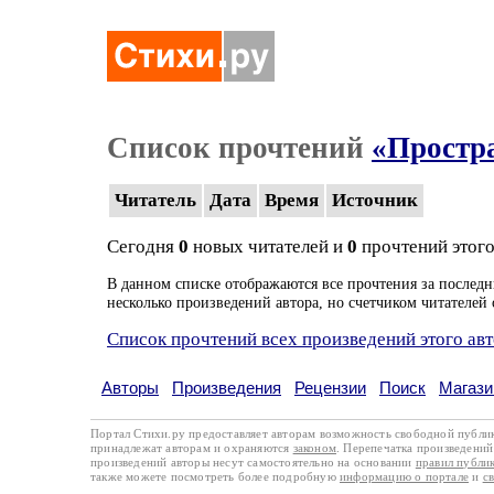
Список прочтений
«Простр
Читатель
Дата
Время
Источник
Сегодня
0
новых читателей и
0
прочтений этого
В данном списке отображаются все прочтения за последн
несколько произведений автора, но счетчиком читателей 
Список прочтений всех произведений этого ав
Авторы
Произведения
Рецензии
Поиск
Магази
Портал Стихи.ру предоставляет авторам возможность свободной публи
принадлежат авторам и охраняются
законом
. Перепечатка произведений 
произведений авторы несут самостоятельно на основании
правил публи
также можете посмотреть более подробную
информацию о портале
и
с