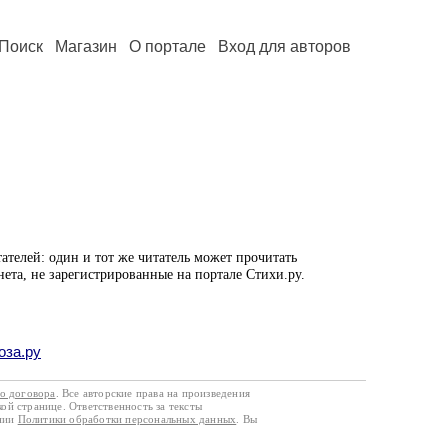
Поиск
Магазин
О портале
Вход для авторов
ателей: один и тот же читатель может прочитать
нета, не зарегистрированные на портале Стихи.ру.
оза.ру
го договора
. Все авторские права на произведения
кой странице. Ответственность за тексты
ании
Политики обработки персональных данных
. Вы