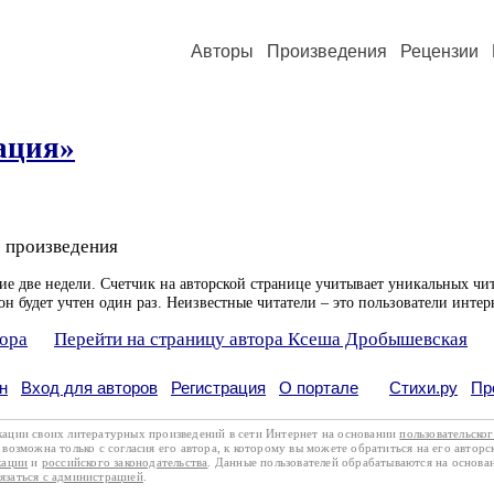
Авторы
Произведения
Рецензии
ация»
 произведения
ие две недели. Счетчик на авторской странице учитывает уникальных чит
он будет учтен один раз. Неизвестные читатели – это пользователи интер
тора
Перейти на страницу автора Ксеша Дробышевская
н
Вход для авторов
Регистрация
О портале
Стихи.ру
Пр
кации своих литературных произведений в сети Интернет на основании
пользовательско
возможна только с согласия его автора, к которому вы можете обратиться на его авторс
кации
и
российского законодательства
. Данные пользователей обрабатываются на основ
вязаться с администрацией
.