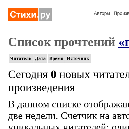
Авторы
Произ
Список прочтений
«
Читатель
Дата
Время
Источник
Сегодня
0
новых читате
произведения
В данном списке отображаю
две недели. Счетчик на ав
уникальных читателей: оди