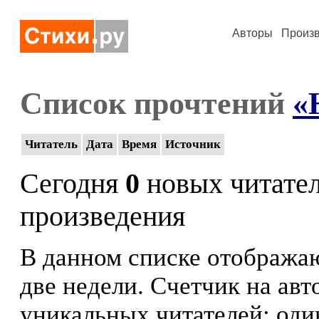
Авторы
Произ
Список прочтений
«
Читатель
Дата
Время
Источник
Сегодня
0
новых читате
произведения
В данном списке отображаю
две недели. Счетчик на ав
уникальных читателей: оди