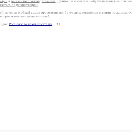
кации
и
российского законодательства
. Данные пользователей обрабатываются на основ
вязаться с администрацией
.
лей, которые в общей сумме просматривают более двух миллионов страниц по данным с
смотров и количество посетителей.
эгидой
Российского союза писателей
18+