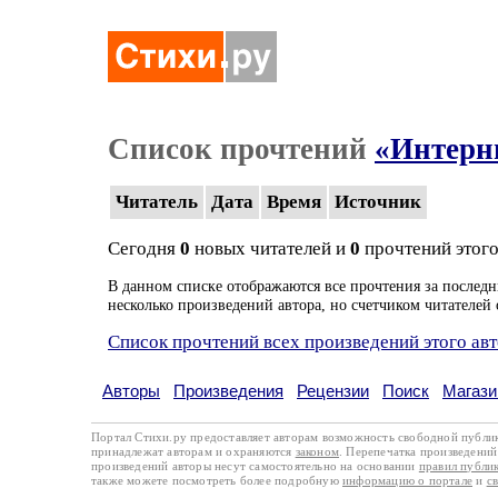
Список прочтений
«Интерн
Читатель
Дата
Время
Источник
Сегодня
0
новых читателей и
0
прочтений этого
В данном списке отображаются все прочтения за последн
несколько произведений автора, но счетчиком читателей 
Список прочтений всех произведений этого ав
Авторы
Произведения
Рецензии
Поиск
Магази
Портал Стихи.ру предоставляет авторам возможность свободной публи
принадлежат авторам и охраняются
законом
. Перепечатка произведений 
произведений авторы несут самостоятельно на основании
правил публи
также можете посмотреть более подробную
информацию о портале
и
с