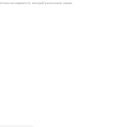
четчика посещаемости, который расположен справа