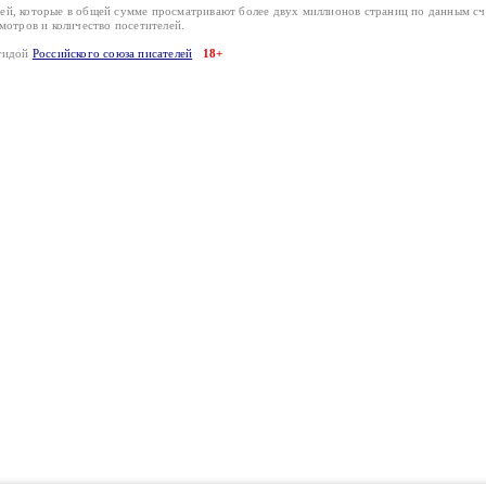
лей, которые в общей сумме просматривают более двух миллионов страниц по данным с
смотров и количество посетителей.
эгидой
Российского союза писателей
18+