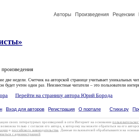
Авторы
Произведения
Рецензии
исты»
 произведения
ие две недели. Счетчик на авторской странице учитывает уникальных чит
он будет учтен один раз. Неизвестные читатели – это пользователи интер
тора
Перейти на страницу автора Юрий Борода
н
Вход для авторов
Регистрация
О портале
Стихи.ру
Пр
кации своих литературных произведений в сети Интернет на основании
пользовательско
возможна только с согласия его автора, к которому вы можете обратиться на его авторс
кации
и
российского законодательства
. Данные пользователей обрабатываются на основ
вязаться с администрацией
.