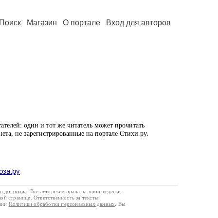
Поиск
Магазин
О портале
Вход для авторов
ателей: один и тот же читатель может прочитать
нета, не зарегистрированные на портале Стихи.ру.
оза.ру
го договора
. Все авторские права на произведения
кой странице. Ответственность за тексты
ании
Политики обработки персональных данных
. Вы