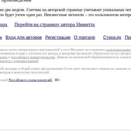
ие две недели. Счетчик на авторской странице учитывает уникальных чит
он будет учтен один раз. Неизвестные читатели – это пользователи интер
тора
Перейти на страницу автора Нимитта
н
Вход для авторов
Регистрация
О портале
Стихи.ру
Пр
кации своих литературных произведений в сети Интернет на основании
пользовательско
возможна только с согласия его автора, к которому вы можете обратиться на его авторс
кации
и
российского законодательства
. Данные пользователей обрабатываются на основ
вязаться с администрацией
.
лей, которые в общей сумме просматривают более двух миллионов страниц по данным с
смотров и количество посетителей.
эгидой
Российского союза писателей
18+