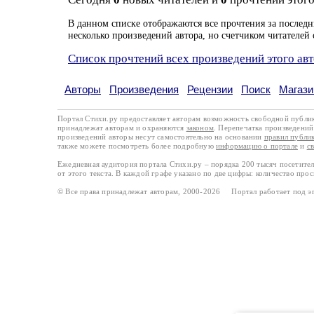
В данном списке отображаются все прочтения за последн
несколько произведений автора, но счетчиком читателей 
Список прочтений всех произведений этого ав
Авторы
Произведения
Рецензии
Поиск
Магази
Портал Стихи.ру предоставляет авторам возможность свободной публи
принадлежат авторам и охраняются
законом
. Перепечатка произведений 
произведений авторы несут самостоятельно на основании
правил публи
также можете посмотреть более подробную
информацию о портале
и
с
Ежедневная аудитория портала Стихи.ру – порядка 200 тысяч посетите
от этого текста. В каждой графе указано по две цифры: количество про
© Все права принадлежат авторам, 2000-2026 Портал работает под 