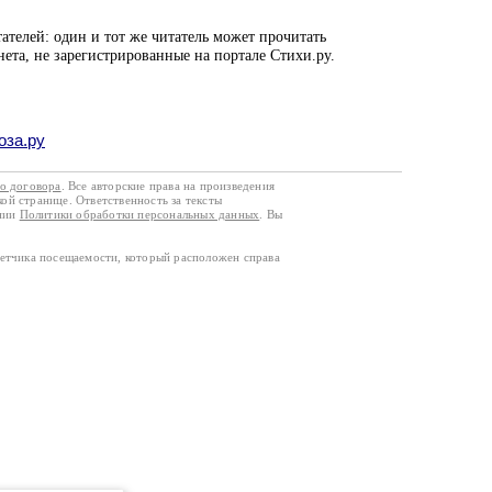
ателей: один и тот же читатель может прочитать
нета, не зарегистрированные на портале Стихи.ру.
оза.ру
го договора
. Все авторские права на произведения
кой странице. Ответственность за тексты
ании
Политики обработки персональных данных
. Вы
четчика посещаемости, который расположен справа