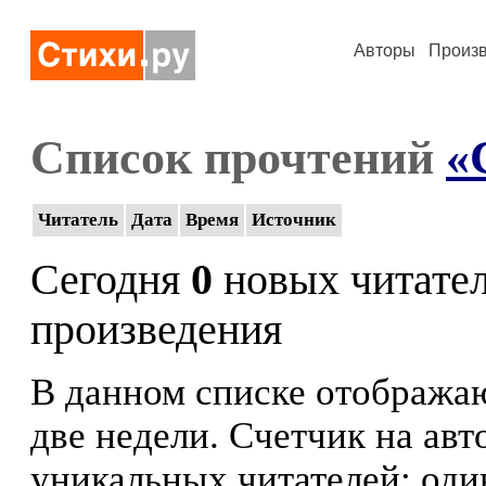
Авторы
Произ
Список прочтений
«
Читатель
Дата
Время
Источник
Сегодня
0
новых читате
произведения
В данном списке отображаю
две недели. Счетчик на ав
уникальных читателей: оди