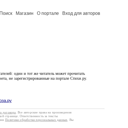
Поиск
Магазин
О портале
Вход для авторов
ателей: один и тот же читатель может прочитать
нета, не зарегистрированные на портале Стихи.ру.
оза.ру
го договора
. Все авторские права на произведения
кой странице. Ответственность за тексты
ании
Политики обработки персональных данных
. Вы