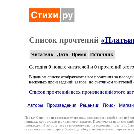
Список прочтений
«Платьи
Читатель
Дата
Время
Источник
Сегодня
0
новых читателей и
0
прочтений этого
В данном списке отображаются все прочтения за последн
несколько произведений автора, но счетчиком читателей 
Список прочтений всех произведений этого ав
Авторы
Произведения
Рецензии
Поиск
Магази
Портал Стихи.ру предоставляет авторам возможность свободной публи
принадлежат авторам и охраняются
законом
. Перепечатка произведений 
произведений авторы несут самостоятельно на основании
правил публи
также можете посмотреть более подробную
информацию о портале
и
с