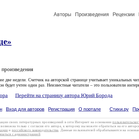
Авторы
Произведения
Рецензии
це»
 произведения
ие две недели. Счетчик на авторской странице учитывает уникальных чит
он будет учтен один раз. Неизвестные читатели – это пользователи интер
тора
Перейти на страницу автора Юрий Борода
н
Вход для авторов
Регистрация
О портале
Стихи.ру
Пр
кации своих литературных произведений в сети Интернет на основании
пользовательско
возможна только с согласия его автора, к которому вы можете обратиться на его авторс
кации
и
российского законодательства
. Данные пользователей обрабатываются на основ
вязаться с администрацией
.