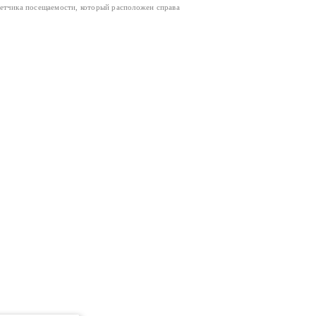
четчика посещаемости, который расположен справа