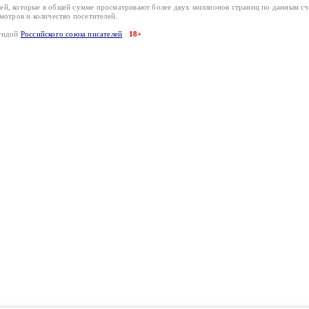
лей, которые в общей сумме просматривают более двух миллионов страниц по данным с
смотров и количество посетителей.
эгидой
Российского союза писателей
18+